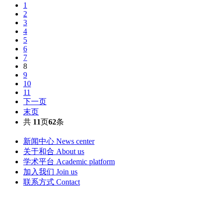
1
2
3
4
5
6
7
8
9
10
11
下一页
末页
共
11
页
62
条
新闻中心 News center
关于和合 About us
学术平台 Academic platform
加入我们 Join us
联系方式 Contact