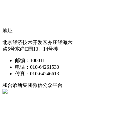
联系我们
地址：
北京经济技术开发区亦庄经海六
路5号东尚E园13、14号楼
邮编：100011
电话：010-64261530
传真：010-64246613
和合诊断集团微信公众平台​：